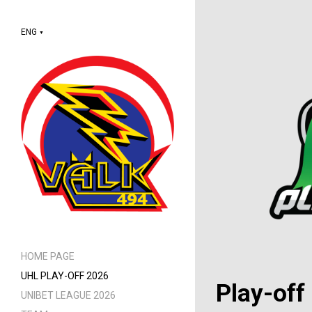
ENG
▼
HOME PAGE
UHL PLAY-OFF 2026
Play-off
UNIBET LEAGUE 2026