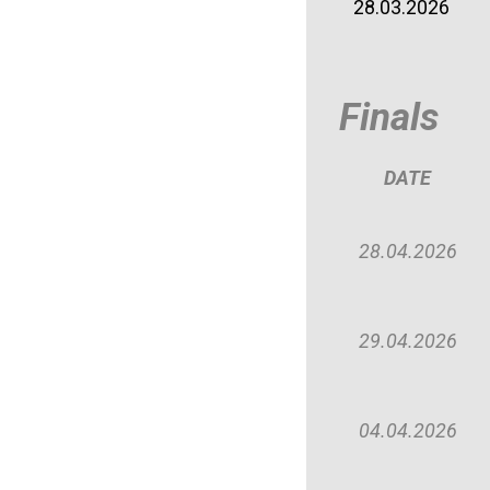
28.03.2026
Finals
DATE
28.04.2026
29.04.2026
04.04.2026