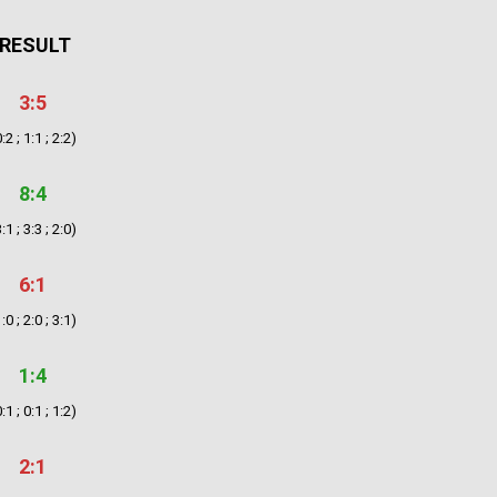
RESULT
3:5
:2 ; 1:1 ; 2:2)
8:4
:1 ; 3:3 ; 2:0)
6:1
:0 ; 2:0 ; 3:1)
1:4
:1 ; 0:1 ; 1:2)
2:1