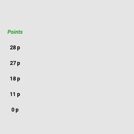
s
Points
28 p
27 p
18 p
11 p
0 p