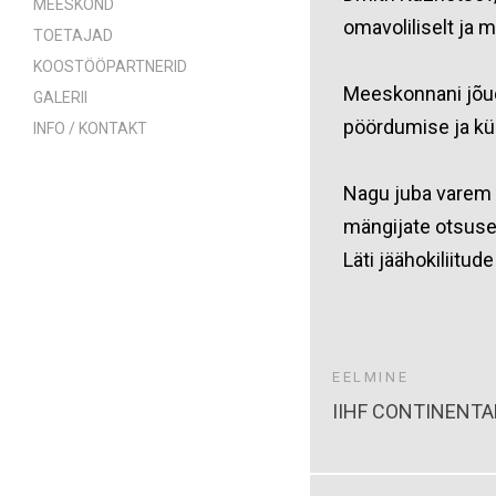
MEESKOND
omavoliliselt ja 
TOETAJAD
KOOSTÖÖPARTNERID
Meeskonnani jõud
GALERII
pöördumise ja k
INFO / KONTAKT
Nagu juba varem m
mängijate otsuse 
Läti jäähokiliitu
EELMINE
IIHF CONTINENTA