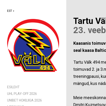
EST
▼
Tartu V
23. vee
Kaasanis toimuv
seal kaasa Balti
Tartu Välk 494 m
toimuvad 2. ja 3.
treeningpausi, ku
mängud, kus näda
ESILEHT
UHL PLAY-OFF 2026
Meie meeskonna m
UNIBET HOKILIIGA 2026
Dmitri Kuznetsov,